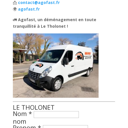
📩
contact@agofast.fr
🌍
agofast.fr
🚛
Agofast, un déménagement en toute
tranquillité à Le Tholonet !
LE THOLONET
Nom
*
nom
Prenom
*